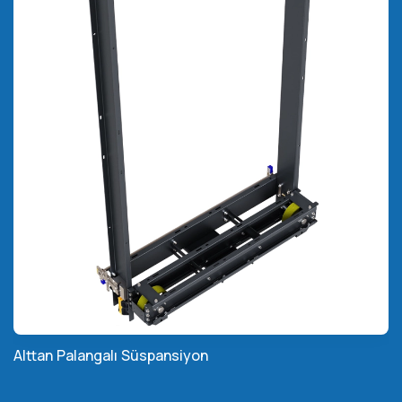
Alttan Palangalı Süspansiyon