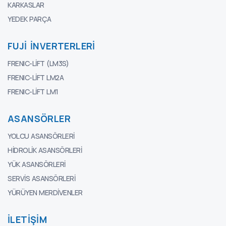
KARKASLAR
YEDEK PARÇA
FUJI İNVERTERLERI
FRENIC-LIFT (LM3S)
FRENIC-LIFT LM2A
FRENIC-LIFT LM1
ASANSÖRLER
YOLCU ASANSÖRLERI
HIDROLIK ASANSÖRLERI
YÜK ASANSÖRLERI
SERVIS ASANSÖRLERI
YÜRÜYEN MERDIVENLER
İLETIŞIM