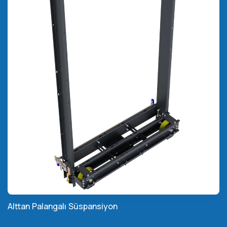
Alttan Palangalı Süspansiyon