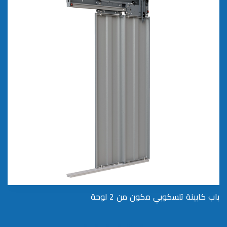
باب كابينة تلسكوبي مكون من 2 لوحة
2 باب الخزانة المركزي ذو اللوحين