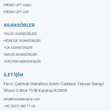
FRENIC-LIFT LM2A
FRENIC-LIFT LM1
ASANSÖRLER
YOLCU ASANSÖRLERI
HIDROLIK ASANSÖRLERI
YÜK ASANSÖRLERI
SERVIS ASANSÖRLERI
YÜRÜYEN MERDIVENLER
İLETIŞIM
Fevzi Çakmak Mahallesi Aslım Caddesi Teksan Sanayi
Sitesi G Blok 71/1B Karatay/KONYA
info@mesielevator.com
+90 (507) 983 71 49