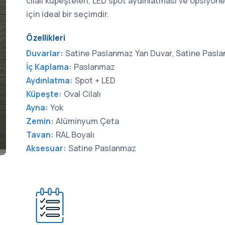
cilalı küpeşteleri, LED spot aydınlatması ve opsiyone
için ideal bir seçimdir.
Özellikleri
Duvarlar:
Satine Paslanmaz Yan Duvar, Satine Paslan
İç Kaplama:
Paslanmaz
Aydınlatma:
Spot + LED
Küpeşte:
Oval Cilalı
Ayna:
Yok
Zemin:
Alüminyum Çeta
Tavan:
RAL Boyalı
Aksesuar:
Satine Paslanmaz