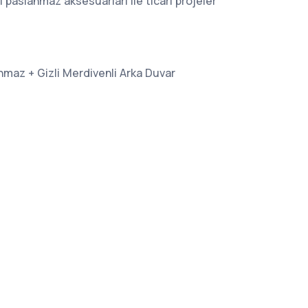
l paslanmaz aksesuarları ile ticari projeler
maz + Gizli Merdivenli Arka Duvar