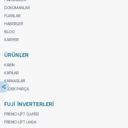
DOKÜMANLAR
FUARLAR
HABERLER
BLOG
KARIYER
ÜRÜNLER
KABIN
KAPILAR
KARKASLAR
YEDEK PARÇA
FUJI İNVERTERLERI
FRENIC-LIFT (LM3S)
FRENIC-LIFT LM2A