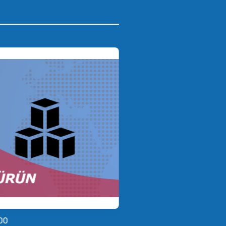
00
MESİ 1230