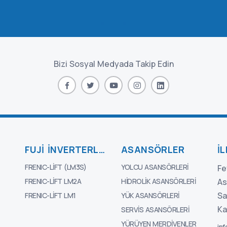
Bizi Sosyal Medyada Takip Edin
FUJI İNVERTERLERI
ASANSÖRLER
İ
FRENIC-LIFT (LM3S)
YOLCU ASANSÖRLERI
Fe
FRENIC-LIFT LM2A
HIDROLIK ASANSÖRLERI
As
Sa
FRENIC-LIFT LM1
YÜK ASANSÖRLERI
Ka
SERVIS ASANSÖRLERI
YÜRÜYEN MERDIVENLER
in