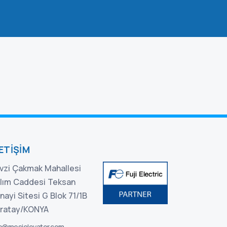
LETIŞIM
vzi Çakmak Mahallesi
lım Caddesi Teksan
nayi Sitesi G Blok 71/1B
ratay/KONYA
fo@mesielevator.com