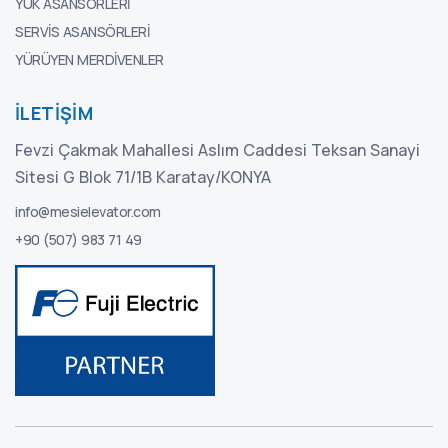
YÜK ASANSÖRLERI
SERVIS ASANSÖRLERI
YÜRÜYEN MERDIVENLER
İLETIŞIM
Fevzi Çakmak Mahallesi Aslım Caddesi Teksan Sanayi
Sitesi G Blok 71/1B Karatay/KONYA
info@mesielevator.com
+90 (507) 983 71 49